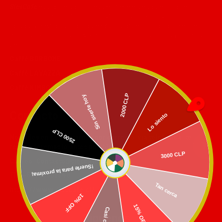
SÍesCafé
es una tienda online que ofrece el verdadero placer
italiano de tomar café, donde disfrutaras de granos de alta
calidad y mezclas únicas, además podrás encontrar las mejores
marcas reconocidas a nivel mundial de sabores únicos y aromas
deliciosos.
Caffé BORBONE.
Caffé LAVAZZA.
Caffé KIMBO.
Sin suerte hoy
2000 CLP
Contacto
Lo siento
2500 CLP
No dudes en contactarnos por correo o via telefonica, te
responderemos lo antes posible.
3000 CLP
Correo:
Contacto@siescafe.cl
!Suerte para la proxima¡
Tlf: +56990989948
Tan cerca
https://www.siescafe.cl/
10% OFF
15% OFF
Casi cerca
Síguenos