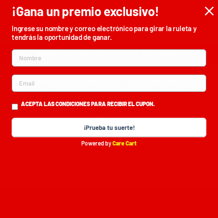
Ir
¡Gana un premio exclusivo!
directamente
Car
al
Ingrese su nombre y correo electrónico para girar la ruleta y
Navegación
contenido
tendrás la oportunidad de ganar.
⚡DESPACHOS 100% OPERATIVOS A TODO CHILE ⚡
Cerrar
Café en Grano Tre Venezie
ACEPTA LAS CONDICIONES PARA RECIBIR EL CUPON.
ORDENAR POR
¡Prueba tu suerte!
Powered by
Care Cart
Lo sentimos, no hay productos que coincidan con su búsqueda.
¿Quienes somos?