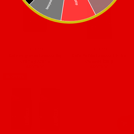
LAVAZZA
LAVAZZA
Café en granos Lavazza 1kg
Cafe Molido Lavazza Il Filtro
Crema y Aroma
Classico 226 g
AGOTADO
AGOTADO
EN OFERTA