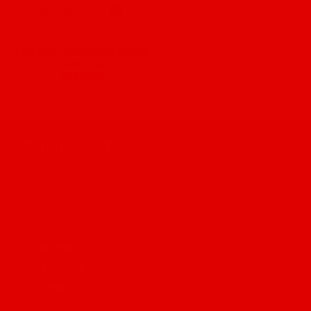
LAVAZZA
Café en granos Lavazza Gusto
Forte 2 kg
AGOTADO
¿Quienes somos?
SÍesCafé
es una tienda online que ofrece el verdadero placer
italiano de tomar café, donde disfrutaras de granos de alta
calidad y mezclas únicas, además podrás encontrar las mejores
marcas reconocidas a nivel mundial de sabores únicos y aromas
deliciosos.
Caffé BORBONE.
Caffé LAVAZZA.
Caffé KIMBO.