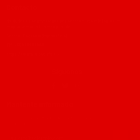
Contacto
No dudes en contactarnos por correo o via telefonica, te
responderemos lo antes posible.
Correo:
Contacto@siescafe.cl
Tlf: +56990989948
https://www.siescafe.cl/
Síguenos
Facebook
Twitter
Instagram
Mantente informado
Promociones, nuevos productos y ofertas. Directamente a tu
bandeja de entrada.
SUSCRIBI