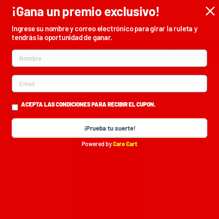
Ir
¡Gana un premio exclusivo!
directamente
Car
al
Ingrese su nombre y correo electrónico para girar la ruleta y
Navegación
contenido
tendrás la oportunidad de ganar.
⚡DESPACHOS 100% OPERATIVOS A TODO CHILE ⚡
Cerrar
ACEPTA LAS CONDICIONES PARA RECIBIR EL CUPON.
¡Prueba tu suerte!
Powered by
Care Cart