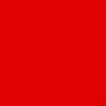
dominan los matices de almendras tostadas y pan tostado. Sólo
en el final emergen aromas ligeramente dulces, casi especiados.
Composición de la
20% Arabica / 80% Robusta
mezcla:
Achocolatado, de caramelo, Frutos
Aroma:
Secos, Afrutado
Tipo /
Molido
Característica:
Portafiltro, Cafetera Moka, Prensa
Aparato:
Francesa
Tamaño del
250g
Paquete:
Región:
Sur de Italia
Grado de Tueste:
Oscuro
Bajo Nivel de