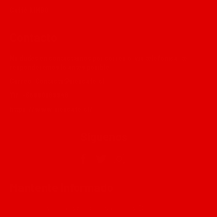
Caffé KIMBO.
Contacto
No dudes en contactarnos por correo o via telefonica, te
responderemos lo antes posible.
Correo:
Contacto@siescafe.cl
Tlf: +56990989948
https://www.siescafe.cl/
Síguenos
Facebook
Twitter
Instagram
Mantente informado
Promociones, nuevos productos y ofertas. Directamente a tu