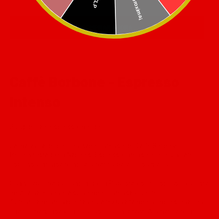
COMPRAR AHORA
Caffè Borbone - Espresso
Intenso
250g de café espresso molido
La maravilla de precio y sabor intenso de Caffè Borbone.
Recién tostado en Nápoles, Espresso Intenso ofrece un café
espresso intensamente aromático para el uso diario.
Con su abrumador contenido en Robusta y su tueste oscuro, esta
mezcla hace honor a su nombre: intensa y fuerte.
Auténticamente napolitano. La textura también impresiona con
una crema densa y un color oscuro en la taza. Aromáticamente,