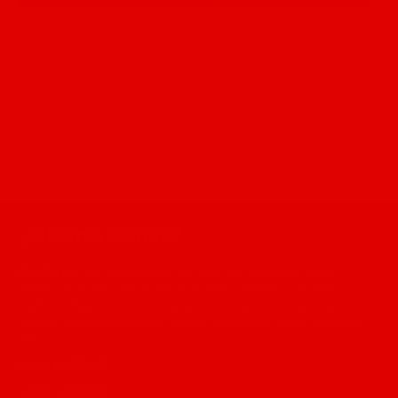
Compartir
Compartir
Tuitear
Pinear
en
en
en
Facebook
Twitter
Pinterest
¿Quienes somos?
SÍesCafé
es una tienda online que ofrece el verdadero placer
italiano de tomar café, donde disfrutaras de granos de alta
calidad y mezclas únicas, además podrás encontrar las mejores
marcas reconocidas a nivel mundial de sabores únicos y aromas
deliciosos.
Caffé BORBONE.
Caffé LAVAZZA.